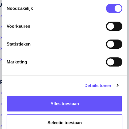
Toestemmingsselectie
Aansprakelijkheid
Noodzakelijk
Bedrijven
Voorkeuren
Beroepen
Bestuurders
Statistieken
Onroerend goed
Marketing
Wegas
Personeel
Details tonen
WIA WGA
Alles toestaan
Ziekteverzuim
Collectieve ongevallen
Selectie toestaan