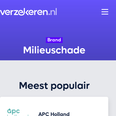
Skip naar content
Brand
Milieuschade
Meest populair
APC Holland