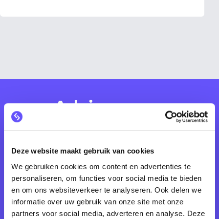
Advies van
Verzekeren.nl
Krijg persoonlijk advies over de beste
Deze website maakt gebruik van cookies
dekkingen, polissen en besparingstips van
We gebruiken cookies om content en advertenties te
ervaren verzekeringsadviseurs.
personaliseren, om functies voor social media te bieden
en om ons websiteverkeer te analyseren. Ook delen we
informatie over uw gebruik van onze site met onze
Vraag advies
partners voor social media, adverteren en analyse. Deze