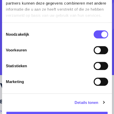
partners kunnen deze gegevens combineren met andere
informatie die u aan ze heeft verstrekt of die ze hebben
verzameld op basis van uw gebruik van hun services.
Toestemmingsselectie
Noodzakelijk
Voorkeuren
Statistieken
Marketing
Verzekeringen
Brand
Details tonen