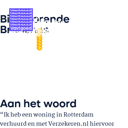
Vastgoed
Vastgoed
Bijbehorende
Vastgoed
Recreatie
Vastgoed
Bedrijfspanden
Vastgoed
Woningen
Vastgoed
Branches
Landgoed
Vastgoed
Rentmeesters
Lees verder
Monumenten
Lees verder
Hotel
Lees verder
Lees verder
Lees verder
Lees verder
Lees verder
Aan het woord
“Ik heb een woning in Rotterdam
verhuurd en met Verzekeren.nl hiervoor