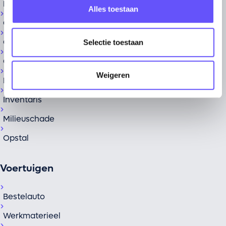
Bedrijfsschade
Alles toestaan
Geld
Glas
Selectie toestaan
Goederenvoorraad
Weigeren
Huurderbelang
Inventaris
Milieuschade
Opstal
Voertuigen
Bestelauto
Werkmaterieel