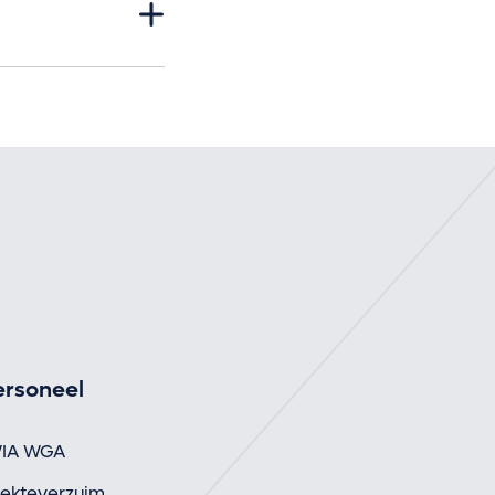
ersoneel
IA WGA
iekteverzuim