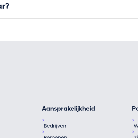
ar?
Aansprakelijkheid
P
Bedrijven
W
Beroepen
Z