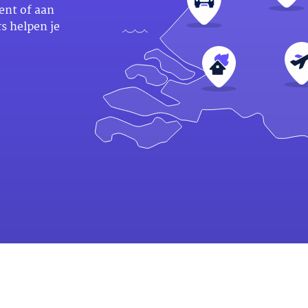
ent of aan
s helpen je