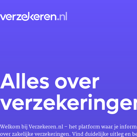
Skip naar content
Alles over
verzekeringe
Welkom bij Verzekeren.nl – het platform waar je inform
over zakelijke verzekeringen. Vind duidelijke uitleg en 