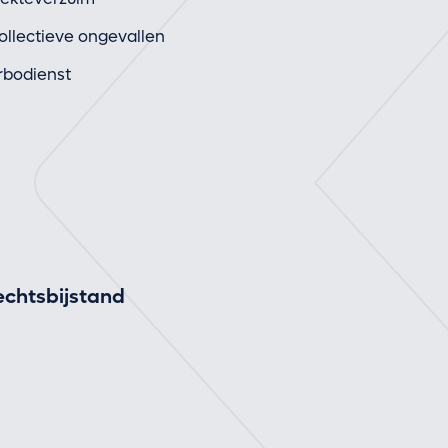
ollectieve ongevallen
rbodienst
echtsbijstand