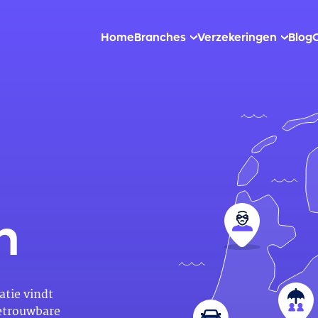
Home
Branches
Verzekeringen
Blog
n
atie vindt
betrouwbare