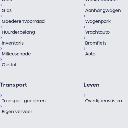
Glas
Aanhangwagen
Goederenvoorraad
Wagenpark
Huurderbelang
Vrachtauto
Inventaris
Bromfiets
Milieuschade
Auto
Opstal
Transport
Leven
Transport goederen
Overlijdensrisico
Eigen vervoer