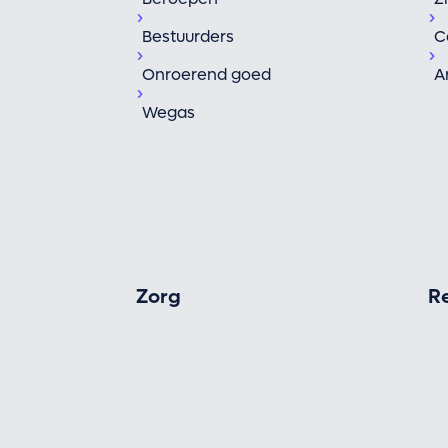
Bestuurders
C
Onroerend goed
A
Wegas
Zorg
R